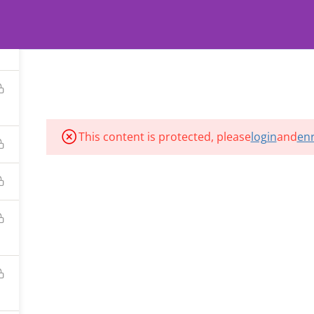
egister
Login
s Tutoring | Developed by
HOME
COURSES
ABOUT US
CONTACT
This content is protected, please
login
and
enr