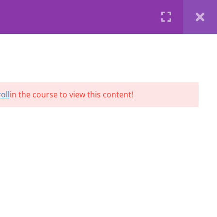
Privacy
Terms
Profile
Brainiacs Tutoring
FAQS
BLOG
TUTORING
SHOP
oll
in the course to view this content!