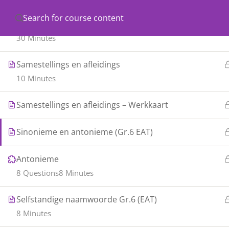
Have any questions?
classhub@brainiacstutoring.co.za
R
Werkwoorde – werkkaart
Copyright 2020 | ClassHub is a product of Brainiac
30 Minutes
VelocityM Digital
Samestellings en afleidings
10 Minutes
Samestellings en afleidings – Werkkaart
Sinonieme en antonieme (Gr.6 EAT)
Antonieme
8 Questions
8 Minutes
Selfstandige naamwoorde Gr.6 (EAT)
8 Minutes